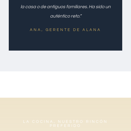
la casa o de antiguos familiares. Ha sido un
auténtico reto.”
ANA, GERENTE DE ALANA
LA COCINA, NUESTRO RINCÓN
PREFERIDO