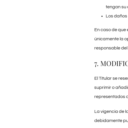
tengan su 
Los daños 
En caso de que e
únicamente la op
responsable del 
7. MODIFI
El Titular se re
suprimir o añadi
representados o 
La vigencia de l
debidamente pu