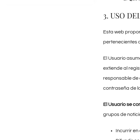
3. USO DE
Esta web proporc
pertenecientes a
El Usuario asume
extiende al regi
responsable de a
contraseña de l
El Usuario se c
grupos de noticia
Incurrir en