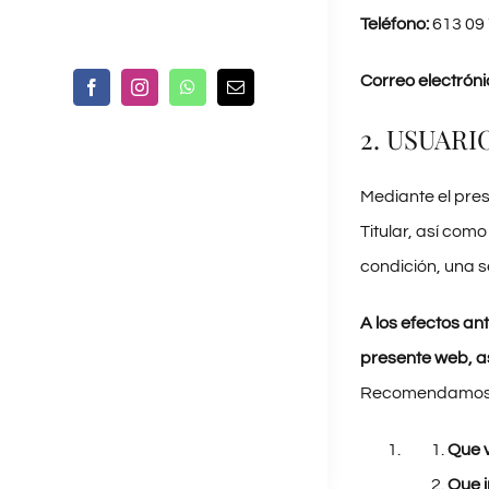
Teléfono:
613 09 
Correo electróni
2. USUARI
Mediante el pres
Titular, así como
condición, una s
A los efectos an
presente web, as
Recomendamos
Que v
Que 