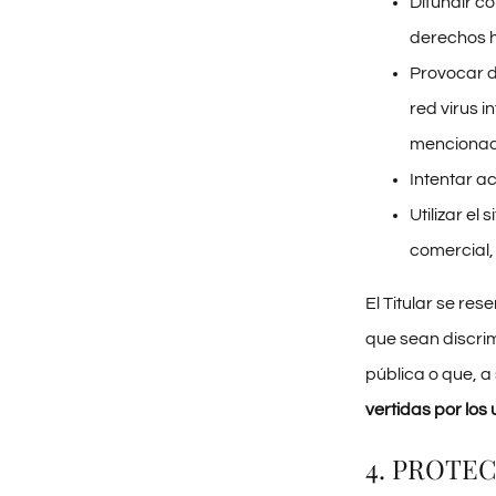
Difundir c
derechos 
Provocar da
red virus 
mencionad
Intentar ac
Utilizar el
comercial, 
El Titular se re
que sean discrim
pública o que, a
vertidas por los 
4. PROTE