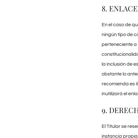
8. ENLACE
En el caso de q
ningún tipo de c
perteneciente a u
constitucionalid
la inclusión de 
obstante lo ante
recomienda es il
inutilizará el en
9. DEREC
El Titular se res
instancia propia