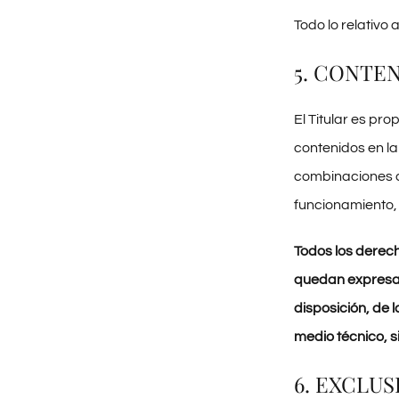
Todo lo relativo
5. CONTE
El Titular es pr
contenidos en la
combinaciones d
funcionamiento, a
Todos los derec
quedan expresame
disposición, de 
medio técnico, si
6. EXCLU