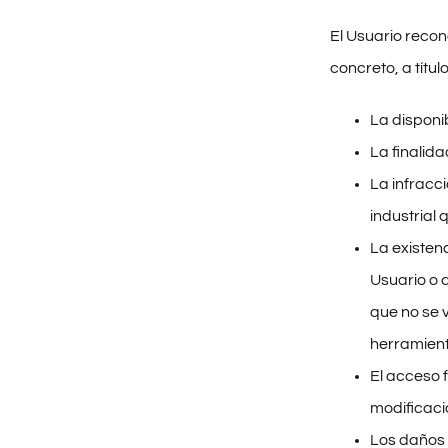
El Usuario recon
concreto, a títu
La disponib
La finalida
La infracci
industrial 
La existen
Usuario o 
que no se 
herramient
El acceso f
modificaci
Los daños 