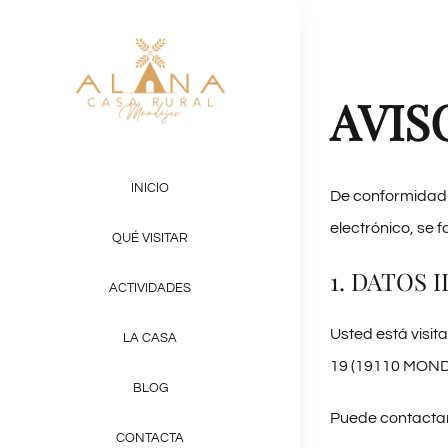
Saltar
al
contenido
AVIS
INICIO
De conformidad c
electrónico, se f
QUÉ VISITAR
1. DATOS 
ACTIVIDADES
Usted está visi
LA CASA
19 (19110 MO
BLOG
Puede contactar 
CONTACTA