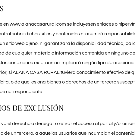
S
ue en
www.alanacasarural.com
se incluyesen enlaces o hipervínc
ontrol sobre dichos sitios y contenidos ni asumirá responsabili
n sitio web ajeno, ni garantizará la disponibilidad técnica, cali
ad de cualquier materia o información contenida en ninguno de d
estas conexiones externas no implicará ningún tipo de asociaci
rior, si ALANA CASA RURAL tuviera conocimiento efectivo de que
ícita, o de que lesiona bienes o derechos de un tercero suscept
lace correspondiente.
HOS DE EXCLUSIÓN
erva el derecho a denegar o retirar el acceso al portal y/o los 
 o de un tercero, a aquellos usuarios que incumplan el contenido