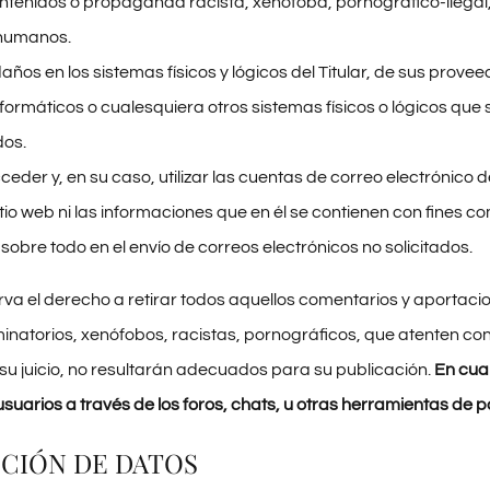
ontenidos o propaganda racista, xenófoba, pornográfico-ilegal, 
humanos.
ños en los sistemas físicos y lógicos del Titular, de sus provee
informáticos o cualesquiera otros sistemas físicos o lógicos qu
os.
ceder y, en su caso, utilizar las cuentas de correo electrónico
 sitio web ni las informaciones que en él se contienen con fines c
sobre todo en el envío de correos electrónicos no solicitados.
serva el derecho a retirar todos aquellos comentarios y aportaci
inatorios, xenófobos, racistas, pornográficos, que atenten contr
 su juicio, no resultarán adecuados para su publicación.
En cual
usuarios a través de los foros, chats, u otras herramientas de p
CCIÓN DE DATOS