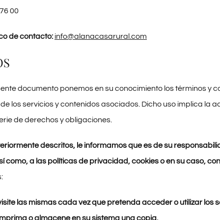
76 00
co de contacto:
info@alanacasarural.com
OS
ente documento ponemos en su conocimiento los términos y cond
 de los servicios y contenidos asociados. Dicho uso implica la a
erie de derechos y obligaciones.
teriormente descritos, le informamos que es de su responsabili
í como, a las políticas de privacidad, cookies o en su caso, c
:
isite las mismas cada vez que pretenda acceder o utilizar los ser
imprima o almacene en su sistema una copia.